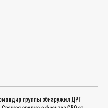
командир группы обнаружил ДРГ
 Свежая сводка с фронтов СВО от