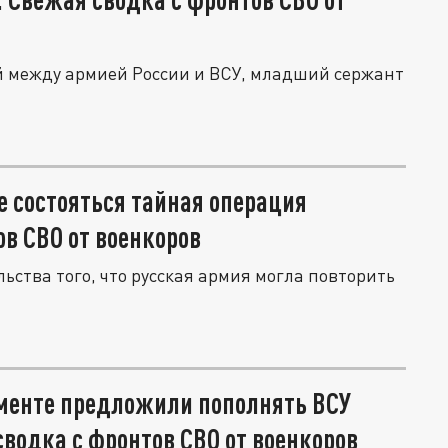
й между армией России и ВСУ, младший сержант
 состояться тайная операция
ов СВО от военкоров
ьства того, что русская армия могла повторить
аменте предложили пополнять ВСУ
водка с фронтов СВО от военкоров