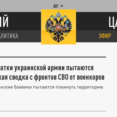
ЮГ
ИЙ
Ц
АЛИТИКА
ЭФИР
статки украинской армии пытаются
жая сводка с фронтов СВО от военкоров
аинские боевики пытаются покинуть территорию