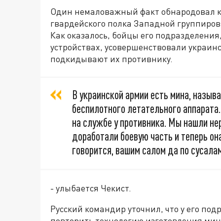
Один немаловажный факт обнародовал 
гвардейского полка Западной группиров
Как оказалось, бойцы его подразделения
устройствах, усовершенствовали украинс
подкидывают их противнику.
В украинской армии есть мина, назыв
беспилотного летательного аппарата
на службе у противника. Мы нашли не
доработали боевую часть и теперь она
говорится, вашим салом да по сусалам
- улыбается Чекист.
Русский командир уточнил, что у его под
повторить технологию изготовления мины