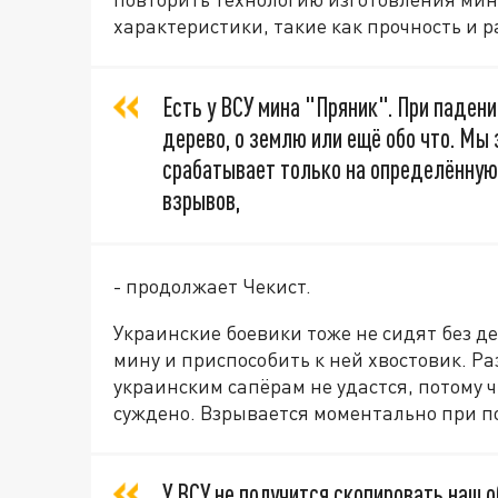
характеристики, такие как прочность и р
Есть у ВСУ мина "Пряник". При паден
дерево, о землю или ещё обо что. Мы 
срабатывает только на определённую
взрывов,
- продолжает Чекист.
Украинские боевики тоже не сидят без д
мину и приспособить к ней хвостовик. Р
украинским сапёрам не удастся, потому 
суждено. Взрывается моментально при по
У ВСУ не получится скопировать наш о