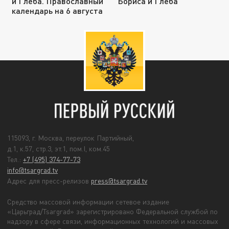
и Глеба. Православный
Бориса и Глеба
календарь на 6 августа
115093, г. Москва, переулок Партийный,
д.1, к.57, стр.3, эт.1, пом.I, ком.45
Тел.:
+7 (495) 374-77-73
info@tsargrad.tv
Адрес для пресс-релизов
press@tsargrad.tv
Средство массовой информации сетевое издание
«Царьград/Tsargrad» зарегистрировано Федеральной службой по
надзору в сфере связи, информационных технологий и массовых