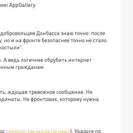
wei AppGallery.
добровольцев Донбасса знаю точно: после
, но и на фронте безопаснее точно не стало.
костыли".
 А ведь логичнее обрубить интернет
венным гражданам.
ать, ждущая тревожное сообщение. Не
рдинаты. Не фронтовик, которому нужна
про
технологии удара по нему
). Ударьте по