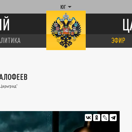
ЮГ
ИЙ
Ц
АЛИТИКА
ЭФИР
МАЛОФЕЕВ
Царьград"