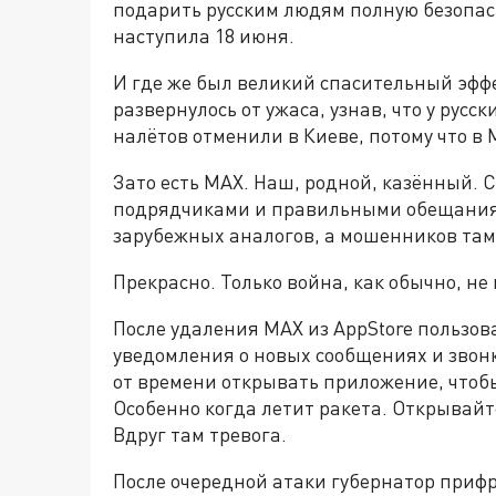
подарить русским людям полную безопасн
наступила 18 июня.
И где же был великий спасительный эфф
развернулось от ужаса, узнав, что у русс
налётов отменили в Киеве, потому что в
Зато есть MAX. Наш, родной, казённый.
подрядчиками и правильными обещаниями
зарубежных аналогов, а мошенников там
Прекрасно. Только война, как обычно, н
После удаления MAX из AppStore пользов
уведомления о новых сообщениях и звонк
от времени открывать приложение, чтобы
Особенно когда летит ракета. Открывай
Вдруг там тревога.
После очередной атаки губернатор приф