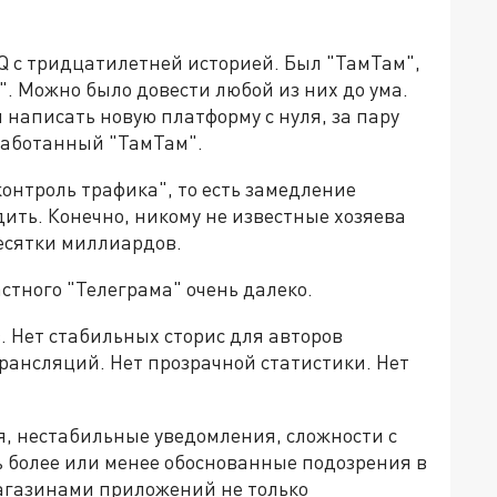
 с тридцатилетней историей. Был "ТамТам",
". Можно было довести любой из них до ума.
 написать новую платформу с нуля, за пару
оработанный "ТамТам".
онтроль трафика", то есть замедление
дить. Конечно, никому не известные хозяева
есятки миллиардов.
стного "Телеграма" очень далеко.
 Нет стабильных сторис для авторов
рансляций. Нет прозрачной статистики. Нет
я, нестабильные уведомления, сложности с
ь более или менее обоснованные подозрения в
агазинами приложений не только