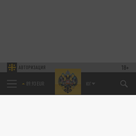
18+
АВТОРИЗАЦИЯ
89.93 EUR
ЮГ