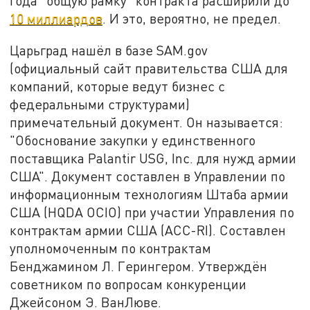
года "общую рамку" контракта расширили до
10 миллиардов
. И это, вероятно, не предел.
Царьград нашёл в базе SAM.gov
(официальный сайт правительства США для
компаний, которые ведут бизнес с
федеральными структурами)
примечательный документ. Он называется:
"Обоснование закупки у единственного
поставщика Palantir USG, Inc. для нужд армии
США". Документ составлен в Управлении по
информационным технологиям Штаба армии
США (HQDA OCIO) при участии Управления по
контрактам армии США (ACC-RI). Составлен
уполномоченным по контрактам
Бенджамином Л. Герингером. Утверждён
советником по вопросам конкуренции
Джейсоном Э. ВанЛюве.