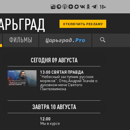
18+
АРЬГРАД
ОТКЛЮЧИТЬ РЕКЛАМУ
13:00 СВЯТАЯ ПРАВДА
От "Человека дождя" до вечного
вопроса: Отец Андрей Ткачёв о
главном экзамене Дастина
ФИЛЬМЫ
ВЧЕРА 08 АВГУСТА
Хоффмана
СЕГОДНЯ 09 АВГУСТА
13:00 СВЯТАЯ ПРАВДА
"Небесный заступник русских
моряков": Отец Андрей Ткачёв о
духовном мече Святого
Пантелеимона
ЗАВТРА 10 АВГУСТА
12:00
Мы в курсе