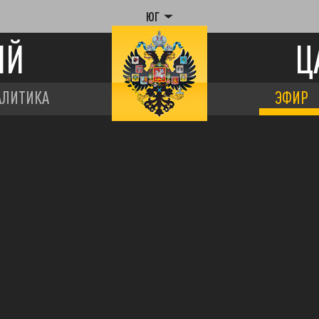
ЮГ
ИЙ
Ц
АЛИТИКА
ЭФИР