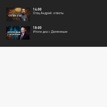
14:00
Отец Андрей: ответы
18:00
Итоги дна с Делягиным