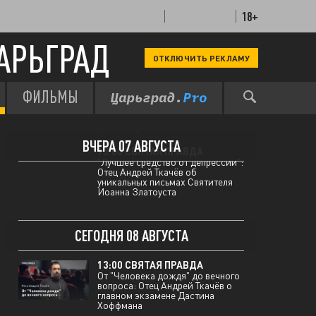
18+
АРЬГРАД
ОТКЛЮЧИТЬ РЕКЛАМУ
ФИЛЬМЫ
12:00 МЫ В КУРСЕ
Два покушения и теракт на
пляже: хроника украинского
ультиматума
ВЧЕРА 07 АВГУСТА
13:00 СВЯТАЯ ПРАВДА
"Лучшее средство от депрессии":
Отец Андрей Ткачёв об
уникальных письмах Святителя
Иоанна Златоуста
СЕГОДНЯ 08 АВГУСТА
13:00 СВЯТАЯ ПРАВДА
От "Человека дождя" до вечного
вопроса: Отец Андрей Ткачёв о
главном экзамене Дастина
Хоффмана