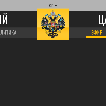
ЮГ
ИЙ
Ц
АЛИТИКА
ЭФИР