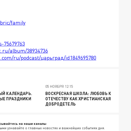
bric/family
ts-75679763
x.ru/album/38934736
le.com/ru/podcast/царьград/id1849695780
05 НОЯБРЯ 12:15
ЫЙ КАЛЕНДАРЬ.
ВОСКРЕСНАЯ ШКОЛА: ЛЮБОВЬ К
ЫЕ ПРАЗДНИКИ
ОТЕЧЕСТВУ КАК ХРИСТИАНСКАЯ
ДОБРОДЕТЕЛЬ
сывайтесь на наши каналы
ыми узнавайте о главных новостях и важнейших событиях дня.