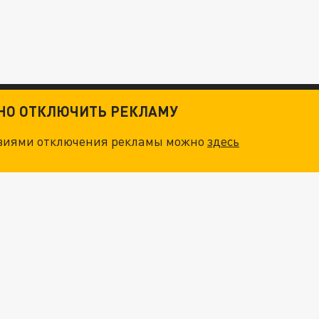
ТНО ОТКЛЮЧИТЬ РЕКЛАМУ
овиями отключения рекламы можно
здесь
ОСКВЫ: НА ГЕНЕРАЛОВ ОХОТЯТСЯ "ЖИВЫЕ ДРОНЫ"
. НО БЕДЫ ДЛЯ МАЛЫШЕЙ НЕ ЗАКОНЧИЛИСЬ
"ОЧЕНЬ ПЛОХИЕ НОВОСТИ": БОЛЬШАЯ ОШИБКА PALANTIR В РОССИИ. СТРАНЫ НАТО ВПЕРВЫЕ ЗА СВО ОСТАНОВИЛИ ПОСТАВКИ ОРУЖИЯ. ВСУ ТЕРЯЮТ ПРИГРАНИЧЬЕ?