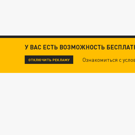
У ВАС ЕСТЬ ВОЗМОЖНОСТЬ БЕСПЛА
ЧИТАЙТЕ ТАКЖЕ:
Ознакомиться с усл
ОТКЛЮЧИТЬ РЕКЛАМУ
ТЕХНОФАШИСТЫ XXI ВЕКА
"КРОТАМИ" БЫЛИ ВСЕ? ТЕРАКТ В ЦЕНТРЕ М
ДАНЯ С ДАШЕЙ СПАСЛИСЬ ОТ БОЕВИКОВ ВСУ