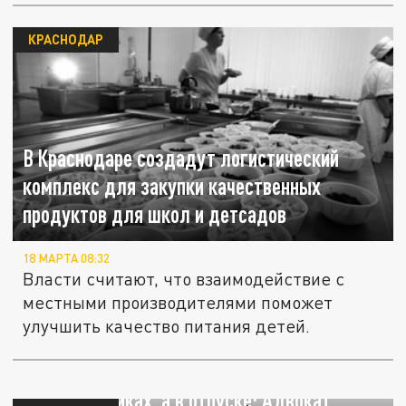
КРАСНОДАР
В Краснодаре создадут логистический
комплекс для закупки качественных
продуктов для школ и детсадов
18 МАРТА 08:32
Власти считают, что взаимодействие с
местными производителями поможет
улучшить качество питания детей.
Не в наручниках, а в отпуске: Адвокат