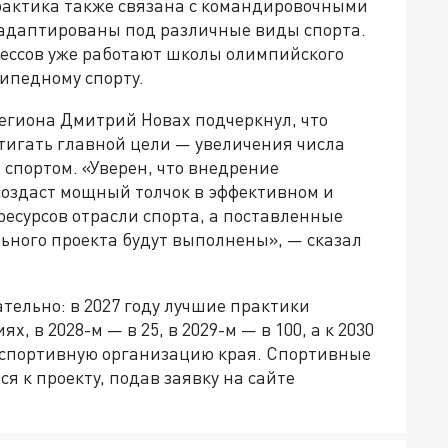
практика также связана с командировочными
т адаптированы под различные виды спорта.
ессов уже работают школы олимпийского
сипедному спорту.
региона Дмитрий Новах подчеркнул, что
стигать главной цели — увеличения числа
спортом. «Уверен, что внедрение
создаст мощный толчок в эффективном и
есурсов отрасли спорта, а поставленные
ьного проекта будут выполнены», — сказал
тельно: в 2027 году лучшие практики
, в 2028-м — в 25, в 2029-м — в 100, а к 2030
 спортивную организацию края. Спортивные
я к проекту, подав заявку на сайте