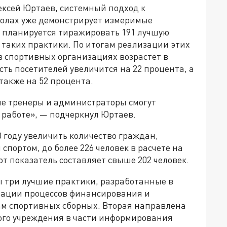
ексей Юртаев, системный подход к
колах уже демонстрирует измеримые
ли планируется тиражировать 191 лучшую
и таких практики. По итогам реализации этих
в спортивных организациях возрастет в
сть посетителей увеличится на 22 процента, а
также на 52 процента.
ые тренеры и администраторы смогут
й работе», — подчеркнул Юртаев.
0 году увеличить количество граждан,
портом, до более 226 человек в расчете на
тот показатель составляет свыше 202 человек.
ы три лучшие практики, разработанные в
изации процессов финансирования и
ам спортивных сборных. Вторая направлена
ого учреждения в части информирования