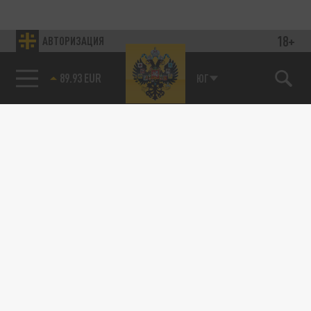
18+
АВТОРИЗАЦИЯ
89.93 EUR
ЮГ