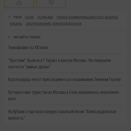
ТЕГИ:
СОЧИ
ГЕОРАДАР
ПОИСК КОММУНИКАЦИЙ ПОД ЗЕМЛЕЙ
КУБАНЬ
ОБОРУДОВАНИЕ ДЛЯ ВОДОКАНАЛА
ЧИТАЙТЕ ТАКЖЕ:
Технофашисты XXI века
"Кротами" были все? Теракт в центре Москвы: На генералов
охотятся "живые дроны"
Краснодарцы могут присоединиться к вышиванию Знамени Героев
Путешествие туристки из Москвы в Сочи закончилось переломом
ноги
На Кубани стартовал конкурс казачьей песни "Александровская
крепость"