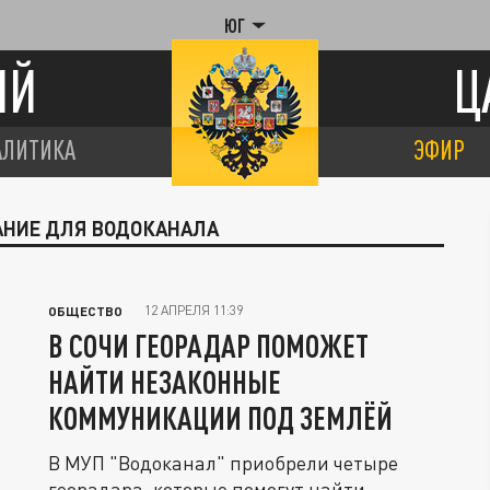
ЮГ
ИЙ
Ц
АЛИТИКА
ЭФИР
ВАНИЕ ДЛЯ ВОДОКАНАЛА
12 АПРЕЛЯ 11:39
ОБЩЕСТВО
В СОЧИ ГЕОРАДАР ПОМОЖЕТ
НАЙТИ НЕЗАКОННЫЕ
КОММУНИКАЦИИ ПОД ЗЕМЛЁЙ
В МУП "Водоканал" приобрели четыре
георадара, которые помогут найти