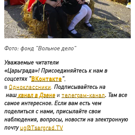
Фото: фонд "Вольное дело"
Уважаемые читатели
«Царьграда»!
Присоединяйтесь к нам в
ВКонтакте
соцсетях
"
"
,
в
Одноклассники
.
Подписывайтесь на
наш
канал в Дзене
и
телеграм-канал
. Там все
самое интересное. Если вам есть чем
поделиться с нами, присылайте свои
наблюдения, вопросы, новости на электронную
почту
ug@Tsargrad.TV