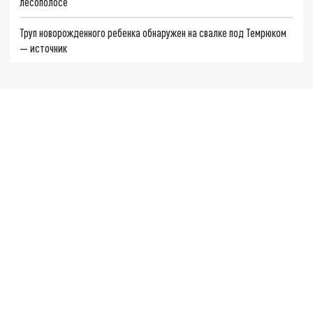
лесополосе
Труп новорожденного ребенка обнаружен на свалке под Темрюком
— источник