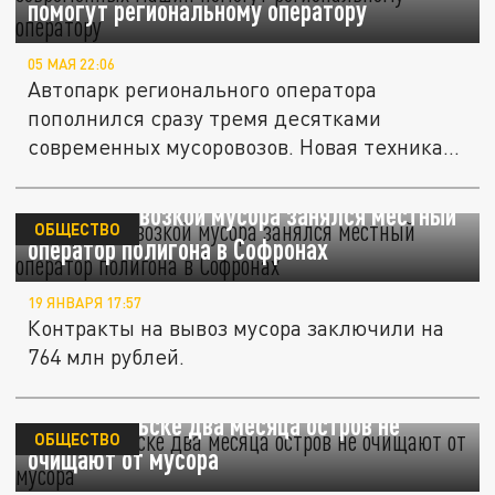
помогут региональному оператору
05 МАЯ 22:06
Автопарк регионального оператора
пополнился сразу тремя десятками
современных мусоровозов. Новая техника...
В Перми вывозкой мусора занялся местный
ОБЩЕСТВО
оператор полигона в Софронах
19 ЯНВАРЯ 17:57
Контракты на вывоз мусора заключили на
764 млн рублей.
В Архангельске два месяца остров не
ОБЩЕСТВО
очищают от мусора