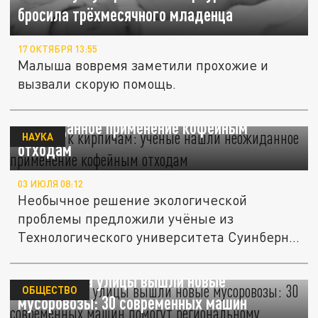
бросила трёхмесячного младенца
17 ОКТЯБРЯ 13:55
Малыша вовремя заметили прохожие и
вызвали скорую помощь.
От кофе к кирпичам: учёные нашли
неожиданное применение кофейным
НАУКА
отходам
03 ИЮЛЯ 08:12
Необычное решение экологической
проблемы предложили учёные из
Технологического университета Суинберна
— они...
В Самаре на улицы вышли новые
ОБЩЕСТВО
мусоровозы: 30 современных машин