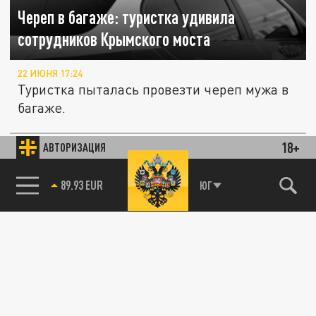
Череп в багаже: туристка удивила
сотрудников Крымского моста
22 ИЮНЯ 17:24
Туристка пыталась провезти череп мужа в
багаже.
18+
АВТОРИЗАЦИЯ
ПРОИСШЕСТВИЯ
85.64 BRENT
ЮГ
Живой труп в колонии под Владимиром:
история заключённой, которую бросили
умирать в камере