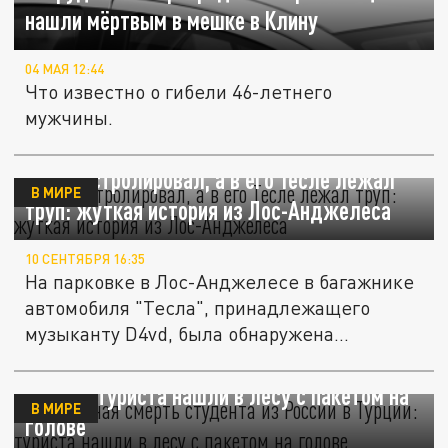
нашли мёртвым в мешке в Клину
04 МАЯ 12:44
Что известно о гибели 46-летнего
мужчины.
D4vd гастролировал, а в его Тесле лежал
В МИРЕ
труп: жуткая история из Лос-Анджелеса
10 СЕНТЯБРЯ 16:35
На парковке в Лос-Анджелесе в багажнике
автомобиля "Тесла", принадлежащего
музыканту D4vd, была обнаружена...
Загадочная смерть студента из России в
Турции: туриста нашли в лесу с пакетом на
В МИРЕ
голове