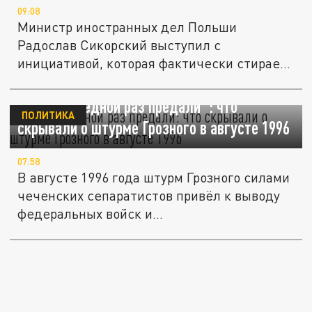
09:08
Министр иностранных дел Польши
Радослав Сикорский выступил с
инициативой, которая фактически стирает
красные...
"Их в очередной раз предали": что
ПОЛИТИКА
скрывали о штурме Грозного в августе 1996
07:58
В августе 1996 года штурм Грозного силами
чеченских сепаратистов привёл к выводу
федеральных войск и...