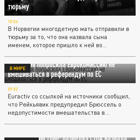
тюрьму
10:54
В Норвегии многодетную мать отправили в
тюрьму за то, что она назвала сына
именем, которое пришло к ней во...
Исландия попросила Еврокомиссию не
В МИРЕ
вмешиваться в референдум по ЕС
09:52
Euractiv со ссылкой на источники сообщил,
что Рейкьявик предупредил Брюссель о
недопустимости вмешательства в...
Шок в Вашингтоне: разведка США назвала