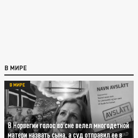
В МИРЕ
В МИРЕ
В Норвегии голос во сне велел многодетной
матери назвать сына, а суд отправил ее в