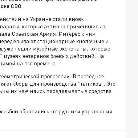
зоне СВО.
 действий на Украине стали вновь
параты, которые активно применялись в
овала Советская Армия. Интерес к ним
ы переделывают стационарные кнопочные и
од уже пошли музейные экспонаты, которые
х" музеях ветеранов боевых действий. На
нимой на все времена.
 геометрической прогрессии. В последнее
ляют сборы для производства "тапиков". Это
льцы их научились переделывать в средства
росьбой обратились сотрудники управления