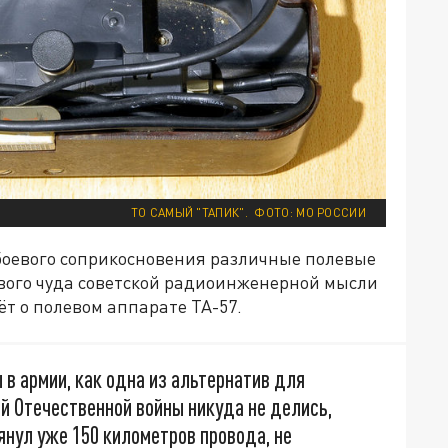
ТО САМЫЙ "ТАПИК". ФОТО: МО РОССИИ
боевого соприкосновения различные полевые
вого чуда советской радиоинженерной мысли
ёт о полевом аппарате ТА-57.
в армии, как одна из альтернатив для
й Отечественной войны никуда не делись,
тянул уже 150 километров провода, не