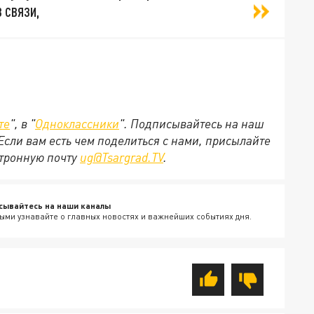
 связи,
те
", в "
Одноклассники
". Подписывайтесь на наш
 Если вам есть чем поделиться с нами, присылайте
ктронную почту
ug@Tsargrad.TV
.
сывайтесь на наши каналы
ыми узнавайте о главных новостях и важнейших событиях дня.