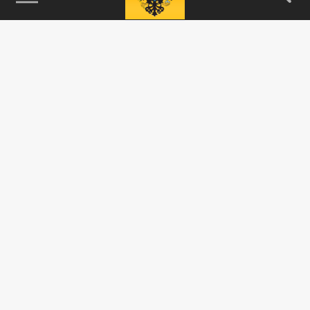
115093, г. Москва, переулок Партийный,
д.1, к.57, стр.3, эт.1, пом.I, ком.45