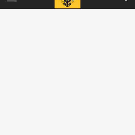
115093, г. Москва, переулок Партийный,
д.1, к.57, стр.3, эт.1, пом.I, ком.45