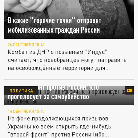
В какие "горячие точки" отправят
мобилизованных граждан России
26 СЕНТЯБРЯ 15:40
Комбат из ДНР с позывным "Индус"
считает, что новобранцев могут направить
на освобождённые территории для...
Второй фронт против России: Кто
ПОЛИТИКА
проголосует за самоубийство
14 СЕНТЯБРЯ 15:10
На фоне продолжающихся призывов
Украины ко всем открыть где-нибудь
"второй фронт" против России (ибо...