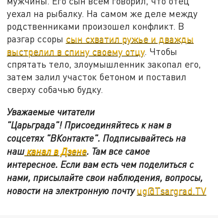
мужчины. Его сын всем говорил, что отец
уехал на рыбалку. На самом же деле между
родственниками произошел конфликт. В
разгар ссоры
сын схватил ружье и дважды
выстрелил в спину своему отцу
. Чтобы
спрятать тело, злоумышленник закопал его,
затем залил участок бетоном и поставил
сверху собачью будку.
Уважаемые читатели
"Царьграда"!
Присоединяйтесь к нам в
соцсетях
"ВКонтакте"
.
Подписывайтесь на
наш
канал в Дзене
. Там все самое
интересное. Если вам есть чем поделиться с
нами, присылайте свои наблюдения, вопросы,
новости на электронную почту
ug@Tsargrad.TV