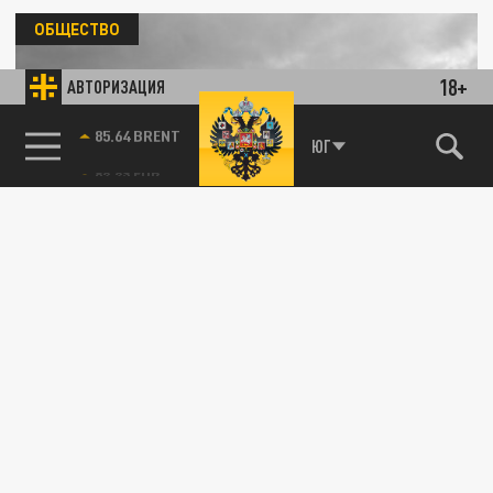
ОБЩЕСТВО
18+
АВТОРИЗАЦИЯ
85.64 BRENT
ЮГ
Бастрыкин взял под личный контроль
ситуацию с разрушением монастыря в
Кореновске
29 ИЮЛЯ 07:46
Реконструкция объекта ведётся с 2020
года. До настоящего времени работы так и
не завершены.
ОБЩЕСТВО