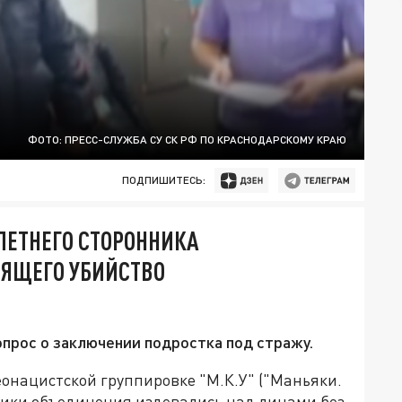
ФОТО: ПРЕСС-СЛУЖБА СУ СК РФ ПО КРАСНОДАРСКОМУ КРАЮ
ПОДПИШИТЕСЬ:
ЛЕТНЕГО СТОРОННИКА
ВЯЩЕГО УБИЙСТВО
прос о заключении подростка под стражу.
еонацистской группировке "М.К.У" ("Маньяки.
нники объединения издевались над лицами без