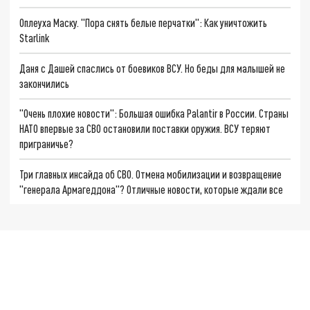
Оплеуха Маску. "Пора снять белые перчатки": Как уничтожить
Starlink
Даня с Дашей спаслись от боевиков ВСУ. Но беды для малышей не
закончились
"Очень плохие новости": Большая ошибка Palantir в России. Страны
НАТО впервые за СВО остановили поставки оружия. ВСУ теряют
приграничье?
Три главных инсайда об СВО. Отмена мобилизации и возвращение
"генерала Армагеддона"? Отличные новости, которые ждали все