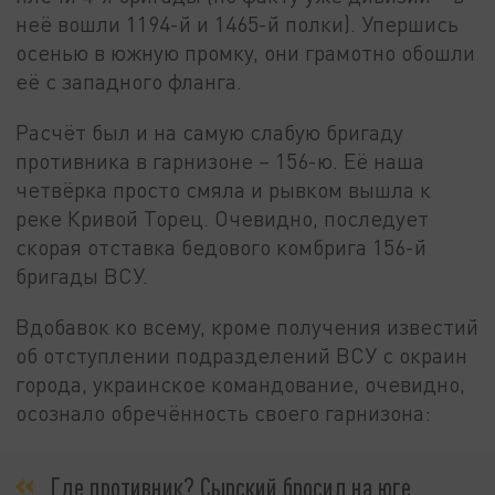
неё вошли 1194-й и 1465-й полки). Упершись
осенью в южную промку, они грамотно обошли
её с западного фланга.
Расчёт был и на самую слабую бригаду
противника в гарнизоне – 156-ю. Её наша
четвёрка просто смяла и рывком вышла к
реке Кривой Торец. Очевидно, последует
скорая отставка бедового комбрига 156-й
бригады ВСУ.
Вдобавок ко всему, кроме получения известий
об отступлении подразделений ВСУ с окраин
города, украинское командование, очевидно,
осознало обречённость своего гарнизона:
Где противник? Сырский бросил на юге