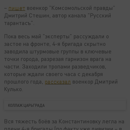
–
пишет
военкор "Комсомольской правды"
Дмитрий Стешин, автор канала "Русский
тарантасъ".
Пока весь май "эксперты" рассуждали о
застое на фронте, 4-я бригада скрытно
заводила штурмовые группы в ключевые
точки города, разрезая гарнизон врага на
части. Заходили тропами разведчиков,
которые ждали своего часа с декабря
прошлого года,
рассказал
военкор Дмитрий
Кулько.
КОЛЛАЖ ЦАРЬГРАДА
Вся тяжесть боёв за Константиновку легла на
плечи 4-я бригады (по факту уже дивизии – в