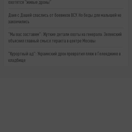
охотятся "живые дроны"
Даня с Дашей спаслись от боевиков ВСУ. Но беды для малышей не
закончились
"Мы вас заставим": Жуткие детали охоты на генерала. Зеленский
объяснил главный смысл теракта в центре Москвы
"Курортный ад": Украинский дрон превратил пляж в Геленджике в
кладбище