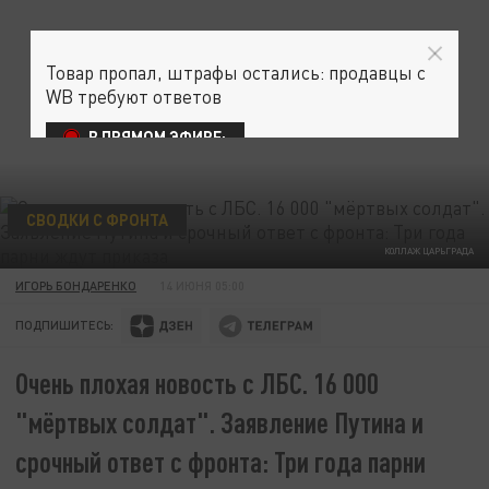
Товар пропал, штрафы остались: продавцы с
WB требуют ответов
В ПРЯМОМ ЭФИРЕ:
СВОДКИ С ФРОНТА
КОЛЛАЖ ЦАРЬГРАДА
ИГОРЬ БОНДАРЕНКО
14 ИЮНЯ 05:00
ПОДПИШИТЕСЬ:
Очень плохая новость с ЛБС. 16 000
"мёртвых солдат". Заявление Путина и
срочный ответ с фронта: Три года парни