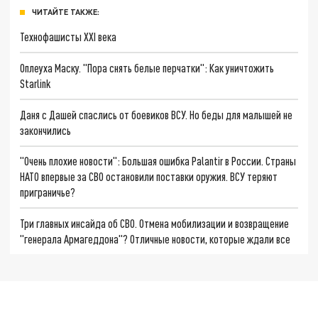
ЧИТАЙТЕ ТАКЖЕ:
Технофашисты XXI века
Оплеуха Маску. "Пора снять белые перчатки": Как уничтожить
Starlink
Даня с Дашей спаслись от боевиков ВСУ. Но беды для малышей не
закончились
"Очень плохие новости": Большая ошибка Palantir в России. Страны
НАТО впервые за СВО остановили поставки оружия. ВСУ теряют
приграничье?
Три главных инсайда об СВО. Отмена мобилизации и возвращение
"генерала Армагеддона"? Отличные новости, которые ждали все