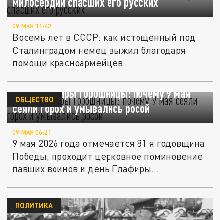
милосердии спасших его русских
09 МАЯ 11:42
Восемь лет в СССР: как истощённый под
Сталинградом немец выжил благодаря
помощи красноармейцев.
День Глафиры Горошницы: почему 9 мая
ОБЩЕСТВО
сеяли горох и умывались росой
09 МАЯ 06:21
9 мая 2026 года отмечается 81 я годовщина
Победы, проходит церковное поминовение
павших воинов и день Глафиры...
ПОЛИТИКА