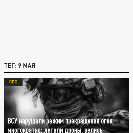
ТЕГ: 9 МАЯ
СВО
ВСУ нарушали режим прекращения огня
многократно: летали дроны, велись