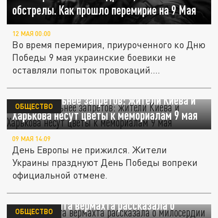
обстрелы. Как прошло перемирие на 9 Мая
12 МАЯ 00:00
Во время перемирия, приуроченного ко Дню
Победы 9 мая украинские боевики не
оставляли попыток провокаций....
Память сильнее запретов: жители Киева и
ОБЩЕСТВО
Харькова несут цветы к мемориалам 9 мая
09 МАЯ 14:09
День Европы не прижился. Жители
Украины празднуют День Победы вопреки
официальной отмене.
Дочь солдата вермахта рассказала о
ОБЩЕСТВО