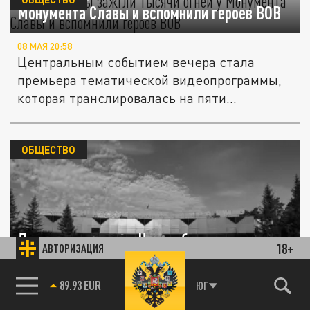
Монумента Славы и вспомнили героев ВОВ
08 МАЯ 20:58
Центральным событием вечера стала
премьера тематической видеопрограммы,
которая транслировалась на пяти...
ОБЩЕСТВО
Директор зоопарка Новосибирска извинился
18+
АВТОРИЗАЦИЯ
за скандальный баннер с орангутаном к 9
Мая
85.64 BRENT
ЮГ