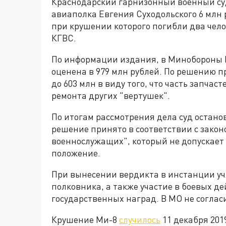
Краснодарский гарнизонный военный суд
авиаполка Евгения Суходольского 6 млн р
при крушении которого погибли два челов
КГВС.
По информации издания, в Минобороны 
оценена в 979 млн рублей. По решению 
до 603 млн в виду того, что часть запча
ремонта других "вертушек".
По итогам рассмотрения дела суд остано
решение принято в соответствии с зако
военнослужащих", который не допускает
положение.
При вынесении вердикта в инстанции уч
полковника, а также участие в боевых д
государственных наград. В МО не согла
Крушение Ми-8
случилось
11 декабря 201