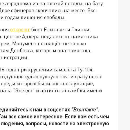
е аэродрома из-за плохой погоды, на базу.
вое офицеров скончались на месте. Экс-
ти годам лишения свободы.
июня
откроют
бюст Елизаветы Глинки,
 в центре Адлера недалеко от памятника
рем. Монумент посвящён не только
етям Донбасса, которым она помогала,
инистрации.
16 года при крушении самолёта Ту-154,
оздушное судно рухнуло почти сразу после
а, среди которых были военнослужащие,
анала "Звезда" и артисты ансамбля имени
единяйтесь к нам в соцсетях
"Вконтакте"
.
 Там все самое интересное. Если вам есть чем
блюдения, вопросы, новости на электронную