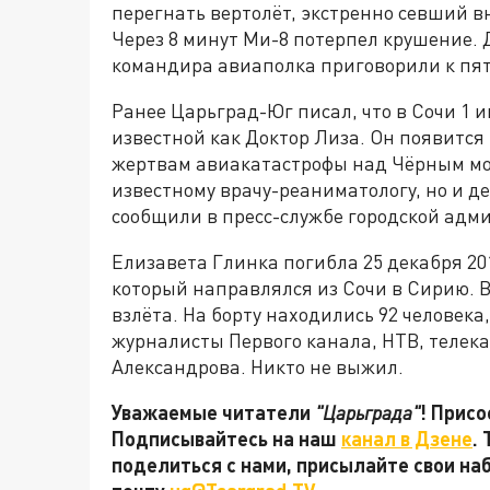
перегнать вертолёт, экстренно севший вн
Через 8 минут Ми-8 потерпел крушение. Д
командира авиаполка приговорили к пя
Ранее Царьград-Юг писал, что в Сочи 1 
известной как Доктор Лиза. Он появится
жертвам авиакатастрофы над Чёрным мо
известному врачу-реаниматологу, но и д
сообщили в пресс-службе городской адм
Елизавета Глинка погибла 25 декабря 20
который направлялся из Сочи в Сирию. В
взлёта. На борту находились 92 человек
журналисты Первого канала, НТВ, телек
Александрова. Никто не выжил.
Уважаемые читатели
"Царьграда"
! Присо
Подписывайтесь на наш
канал в Дзене
.
поделиться с нами, присылайте свои на