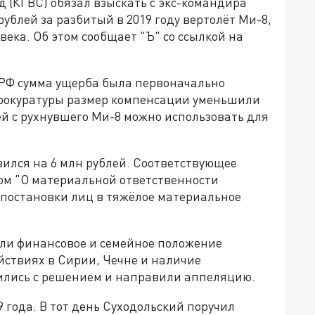
 (КГВС) обязал взыскать с экс-командира
ублей за разбитый в 2019 году вертолёт Ми-8,
ека. Об этом сообщает "Ъ" со ссылкой на
РФ сумма ущерба была первоначально
прокуратуры размер компенсации уменьшили
стей с рухнувшего Ми-8 можно использовать для
вился на 6 млн рублей. Соответствующее
ном "О материальной ответственности
 постановки лиц в тяжёлое материальное
ли финансовое и семейное положение
ействиях в Сирии, Чечне и наличие
сились с решением и направили аппеляцию.
9 года. В тот день Суходольский поручил