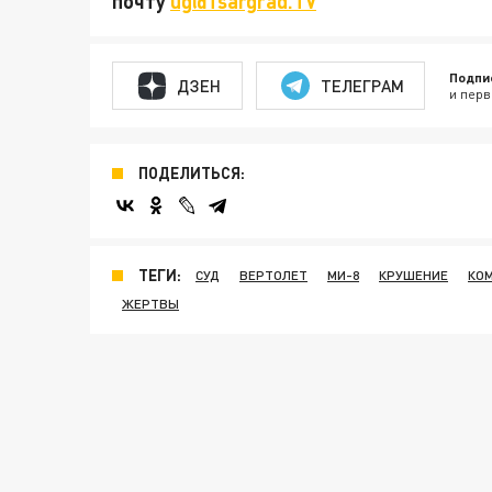
почту
ug@Tsargrad.TV
Подпи
ДЗЕН
ТЕЛЕГРАМ
и перв
ПОДЕЛИТЬСЯ:
ТЕГИ:
СУД
ВЕРТОЛЕТ
МИ-8
КРУШЕНИЕ
КО
ЖЕРТВЫ