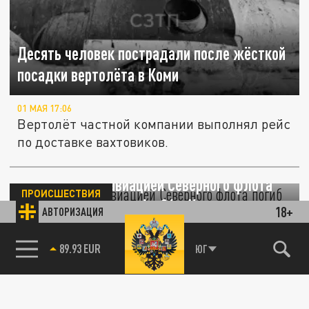
Десять человек пострадали после жёсткой
посадки вертолёта в Коми
01 МАЯ 17:06
Вертолёт частной компании выполнял рейс
по доставке вахтовиков.
Командующий авиацией Северного флота
ПРОИСШЕСТВИЯ
погиб при крушении Ан-26 в Крыму
18+
АВТОРИЗАЦИЯ
06 АПРЕЛЯ 12:45
85.64 BRENT
ЮГ
Всего погибли 29 человек — самолёт
врезался в скалу, причины трагедии
выясняются.