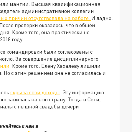
ишили мантии. Высшая квалификационная
едседатель административной коллегии
ых причин отсутствовала на работе.
И ладно,
 После проверки оказалось, что в общей
дня. Кроме того, она практически не
2018 году.
все командировки были согласованы с
помогло. За совершение дисциплинарного
или.
Кроме того, Елену Хахалеву лишили
. Но с этим решением она не согласилась и
новь
скрыла свои доходы
. Эту информацию
прославилась на всю страну. Тогда в Сети,
риалы с пышной свадьбы дочери
иняйтесь к нам в