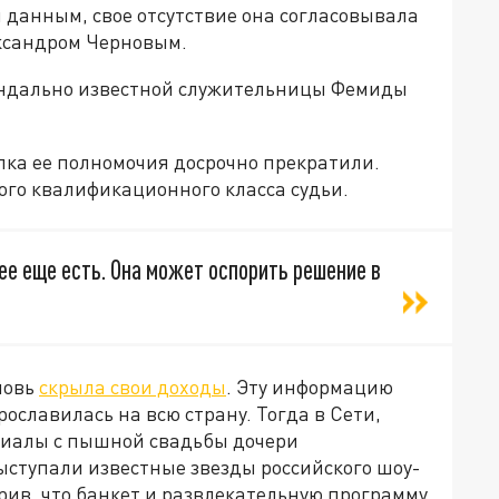
данным, свое отсутствие она согласовывала
ксандром Черновым.
скандально известной служительницы Фемиды
ка ее полномочия досрочно прекратили.
ого квалификационного класса судьи.
ее еще есть. Она может оспорить решение в
новь
скрыла свои доходы
. Эту информацию
прославилась на всю страну. Тогда в Сети,
риалы с пышной свадьбы дочери
ступали известные звезды российского шоу-
ерив, что банкет и развлекательную программу