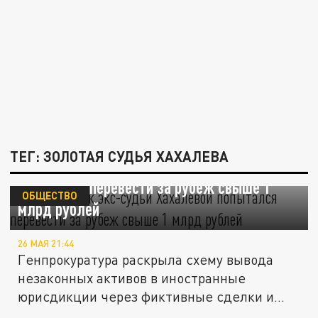
ТЕГ: ЗОЛОТАЯ СУДЬЯ ХАХАЛЕВА
Бывший муж экс-судьи Хахалевой
попытался перевести за рубеж свыше 1
ОБЩЕСТВО
млрд рублей
26 МАЯ 21:44
Генпрокуратура раскрыла схему вывода
незаконных активов в иностранные
юрисдикции через фиктивные сделки и...