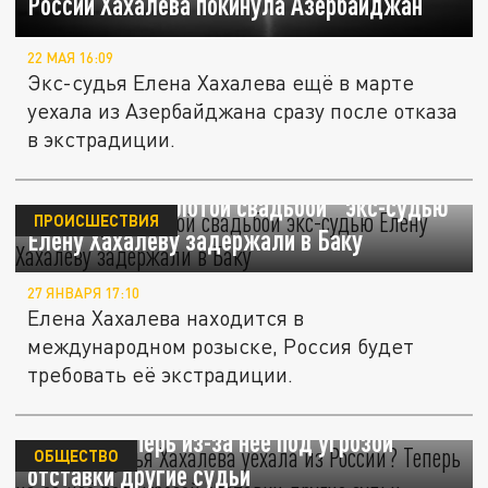
России Хахалева покинула Азербайджан
22 МАЯ 16:09
Экс-судья Елена Хахалева ещё в марте
уехала из Азербайджана сразу после отказа
в экстрадиции.
Известную "золотой свадьбой" экс-судью
ПРОИСШЕСТВИЯ
Елену Хахалеву задержали в Баку
27 ЯНВАРЯ 17:10
Елена Хахалева находится в
международном розыске, Россия будет
требовать её экстрадиции.
"Золотая судья" Хахалева уехала из
России? Теперь из-за неё под угрозой
ОБЩЕСТВО
отставки другие судьи