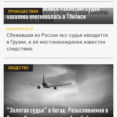
Объявленная в розыск «золотая» судья
ПРОИСШЕСТВИЯ
Хахалева обосновалась в Тбилиси
28 АПРЕЛЯ 00:29
Сбежавшая из России экс-судья находится
в Грузии, и её местонахождение известно
следствию.
ОБЩЕСТВО
"Золотая судья" в бегах: Разыскиваемая в