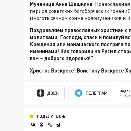
Мученица Анна Шашкина
. Православная
период советских богоборческих гонений
многотысячном сонме новомучеников и и
Поздравляем православных христиан с 
молитвами, Господи, спаси и помилуй все
Крещения или монашеского пострига пол
именинами! Как говорили на Руси в стар
вам – доброго здоровья!"
Христос Воскресе! Воистину Воскресе Х
Подпи
ДЗЕН
ТЕЛЕГРАМ
и перв
ПОДЕЛИТЬСЯ: