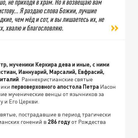
шо, не приходя в храм. Но я возвещаю вам
истову... Я раздаю слова Божии, лучшие
дкие, чем мёд и сот, и вы лишаетесь их, не
их, хвалю и благословляю.
р, мученики Керкира дева и иные, с ними
стиан, Ианнуарий, Марсалий, Евфрасий,
Виталий
. Раннехристианские святые
ники
первоверховного апостола Петра
Иасон
шие мученические венцы от язычников за
у и Его Церкви.
Святые, пострадавшие в период трагически
ианских гонений в
286 году
от Рождества