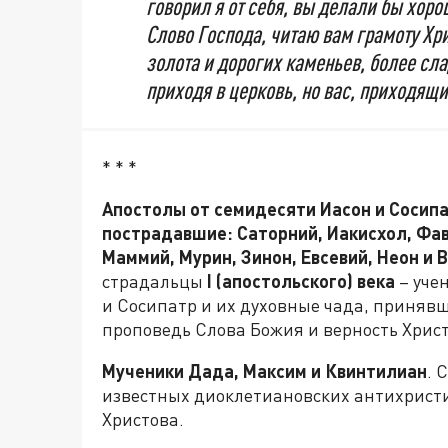
говорил я от себя, вы делали бы хоро
Слово Господа, читаю вам грамоту Хр
золота и дорогих каменьев, более сла
приходя в церковь, но вас, приходящ
* * *
Апостолы от семидесяти Иасон и Сосипат
пострадавшие: Саторний, Иакисхол, Фав
Маммий, Мурин, Зинон, Евсевий, Неон и 
страдальцы
I
(апостольского) века
– уче
и Сосипатр и их духовные чада, приняв
проповедь Слова Божия и верность Христ
Мученики Дада, Максим и Квинтилиан
. 
известных диоклетиановских антихрист
Христова.