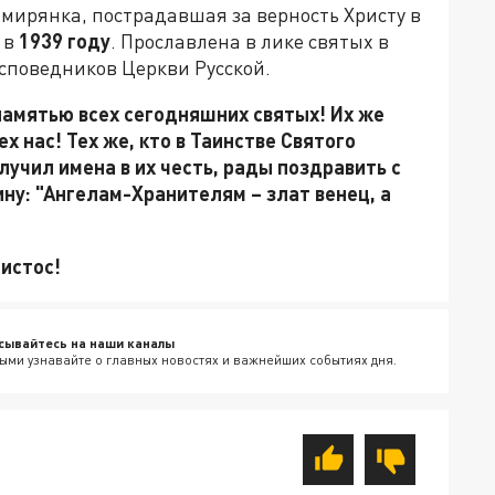
 мирянка, пострадавшая за верность Христу в
 в
1939 году
. Прославлена в лике святых в
споведников Церкви Русской.
памятью всех сегодняшних святых! Их же
х нас! Тех же, кто в Таинстве Святого
учил имена в их честь, рады поздравить с
ину: "Ангелам-Хранителям – злат венец, а
ристос!
сывайтесь на наши каналы
ыми узнавайте о главных новостях и важнейших событиях дня.