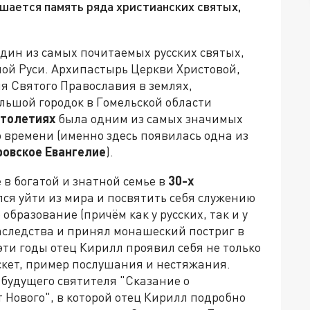
ршается память ряда христианских святых,
Один из самых почитаемых русских святых,
лой Руси. Архипастырь Церкви Христовой,
я Святого Православия в землях,
льшой городок в Гомельской области
 столетиях
была одним из самых значимых
о времени (именно здесь появилась одна из
ровское Евангелие
).
 в богатой и знатной семье в
30-х
лся уйти из мира и посвятить себя служению
образование (причём как у русских, так и у
наследства и принял монашеский постриг в
эти годы отец Кирилл проявил себя не только
скет, пример послушания и нестяжания.
 будущего святителя "Сказание о
т Нового", в которой отец Кирилл подробно