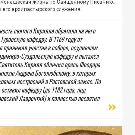
я монашеская жизнь по Священному Писанию.
 его архипастырского служения:
ость святого Кирилла обратили на него
Туровскую кафедру. В 1169 году от
л принимал участие в соборе, осудившем
адимиро-Суздальскую кафедру и пытался
 Святитель Кирилл обличил ересь Феодора
 князю Андрею Боголюбскому, в которых
ковных нестроений в Ростовской земле. По
оставил кафедру (до 1182 года, под
ровский Лаврентий) и полностью посвятил