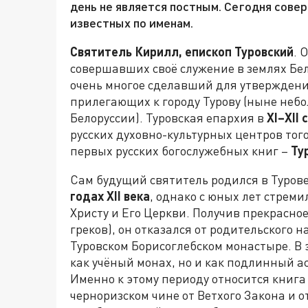
день не является постным. Сегодня сове
известных по именам.
Святитель Кирилл, епископ Туровский
. 
совершавших своё служение в землях Бе
очень многое сделавший для утверждени
прилегающих к городу Турову (ныне небо
Белоруссии). Туровская епархия в
XI–XII
русских духовно-культурных центров тог
первых русских богослужебных книг –
Ту
Сам будущий святитель родился в Турове
годах XII века
, однако с юных лет стреми
Христу и Его Церкви. Получив прекрасное 
греков), он отказался от родительского 
Туровском Борисоглебском монастыре. В 
как учёный монах, но и как подлинный а
Именно к этому периоду относится книга
черноризском чине от Ветхого Закона и о