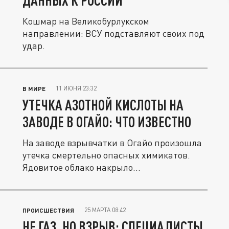
ДАННЫХ К РОССИИ
Кошмар на Великобурлукском
направлении: ВСУ подставляют своих под
удар.
11 ИЮНЯ 23:32
В МИРЕ
УТЕЧКА АЗОТНОЙ КИСЛОТЫ НА
ЗАВОДЕ В ОГАЙО: ЧТО ИЗВЕСТНО
На заводе взрывчатки в Огайо произошла
утечка смертельно опасных химикатов.
Ядовитое облако накрыло...
25 МАРТА 08:42
ПРОИСШЕСТВИЯ
НЕ ГАЗ, НО ВЗРЫВ: СПЕЦИАЛИСТЫ