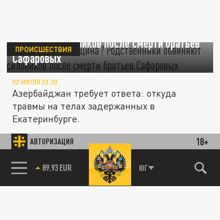
Пытки или медицина? Родственники
обвиняют силовиков после смерти братьев
ПРОИСШЕСТВИЯ
Сафаровых
02 ИЮЛЯ 22:30
Азербайджан требует ответа: откуда
травмы на телах задержанных в
Екатеринбурге.
18+
АВТОРИЗАЦИЯ
В МИРЕ
89.93 EUR
ЮГ
Найдены мёртвыми: в Германии на лесной