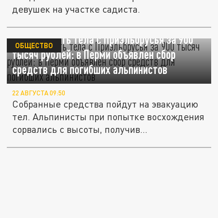
девушек на участке садиста.
Эвакуировать тела с Приэльбрусья за 900
ОБЩЕСТВО
тысяч рублей: в Перми объявлен сбор
средств для погибших альпинистов
22 АВГУСТА 09:50
Собранные средства пойдут на эвакуацию
тел. Альпинисты при попытке восхождения
сорвались с высоты, получив...