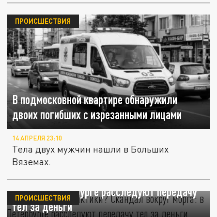
ПРОИСШЕСТВИЯ
В подмосковной квартире обнаружили
двоих погибших с изрезанными лицами
14 АПРЕЛЯ 23:10
Тела двух мужчин нашли в Больших
Вяземах.
Умершие для "практики"? Скандал вокруг
морга: в Петербурге расследуют передачу
ПРОИСШЕСТВИЯ
тел за деньги