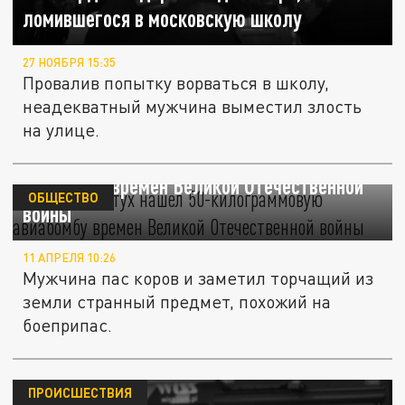
ломившегося в московскую школу
27 НОЯБРЯ 15:35
Провалив попытку ворваться в школу,
неадекватный мужчина выместил злость
на улице.
В Анапе пастух нашел 50-килограммовую
авиабомбу времен Великой Отечественной
ОБЩЕСТВО
войны
11 АПРЕЛЯ 10:26
Мужчина пас коров и заметил торчащий из
земли странный предмет, похожий на
боеприпас.
ПРОИСШЕСТВИЯ