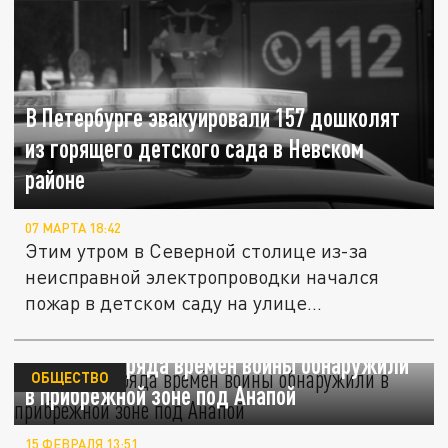
В Петербурге эвакуировали 157 дошколят
из горящего детского сада в Невском
районе
07 МАРТА 18:42
Этим утром в Северной столице из-за
неисправной электропроводки начался
пожар в детском саду на улице...
Четыре снаряда времён войны обнаружили
ОБЩЕСТВО
в прибрежной зоне под Анапой
15 ФЕВРАЛЯ 13:51