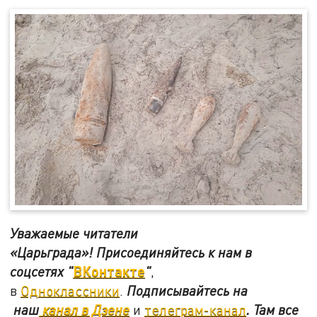
Уважаемые читатели
«Царьграда»!
Присоединяйтесь к нам в
ВКонтакте
соцсетях
"
"
,
в
Одноклассники
.
Подписывайтесь на
наш
канал в Дзене
и
телеграм-канал
. Там все