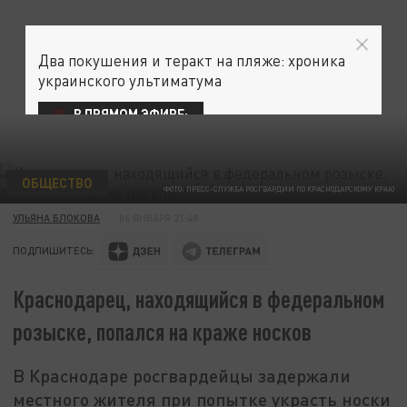
Два покушения и теракт на пляже: хроника
украинского ультиматума
В ПРЯМОМ ЭФИРЕ:
ОБЩЕСТВО
ФОТО: ПРЕСС-СЛУЖБА РОСГВАРДИИ ПО КРАСНОДАРСКОМУ КРАЮ
УЛЬЯНА БЛОКОВА
04 ЯНВАРЯ 21:48
ПОДПИШИТЕСЬ:
Краснодарец, находящийся в федеральном
розыске, попался на краже носков
В Краснодаре росгвардейцы задержали
местного жителя при попытке украсть носки