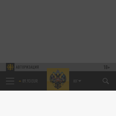
18+
АВТОРИЗАЦИЯ
89.93 EUR
ЮГ