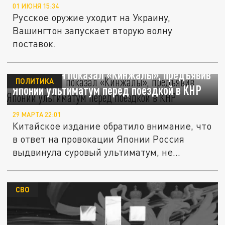
01 ИЮНЯ 15:34
Русское оружие уходит на Украину,
Вашингтон запускает вторую волну
поставок.
Sohu: Путин показал «Кинжалы», предъявив
ПОЛИТИКА
Японии ультиматум перед поездкой в КНР
29 МАРТА 22:01
Китайское издание обратило внимание, что
в ответ на провокации Японии Россия
выдвинула суровый ультиматум, не...
СВО