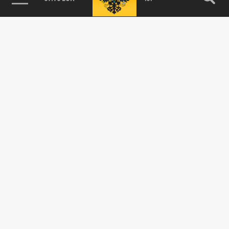
Морской порт без света. Русские войска
нанесли удар по Одессе, выключив
электричество. Свежая сводка с фронтов
СВО от военкоров
01 СЕНТЯБРЯ 06:03
Подразделения армии России нанесли
мощный удар по портовой инфраструктуре
Одессы, которую ВСУ использовали в...
В МИРЕ