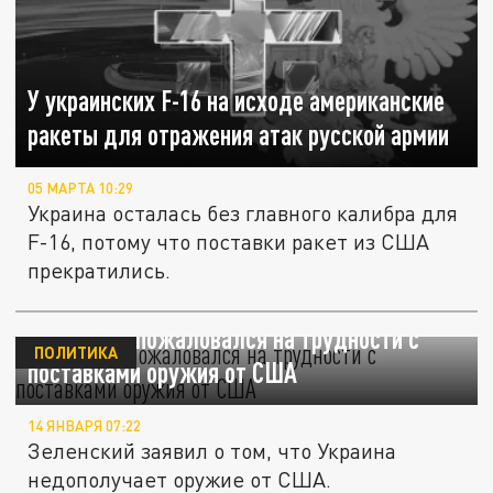
У украинских F-16 на исходе американские
ракеты для отражения атак русской армии
05 МАРТА 10:29
Украина осталась без главного калибра для
F-16, потому что поставки ракет из США
прекратились.
Зеленский пожаловался на трудности с
ПОЛИТИКА
поставками оружия от США
14 ЯНВАРЯ 07:22
Зеленский заявил о том, что Украина
недополучает оружие от США.