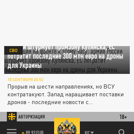
Ситуация на фронте к этому часу: армия
России штурмует промзону Купянска, ЕС
СВО
потратит последние 300 млн евро на дроны
для Украины
10 СЕНТЯБРЯ 20:52
Прорыв на шести направлениях, но ВСУ
контратакуют. Запад наращивает поставки
дронов - последние новости с...
18+
АВТОРИЗАЦИЯ
СВОДКИ С ФРОНТА
85.64 BRENT
ЮГ