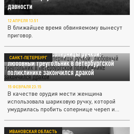
давности
12 АПРЕЛЯ 13:51
В ближайшее время обвиняемому вынесут
приговор.
Разорвала лицо соперницы ручкой:
САНКТ-ПЕТЕРБУРГ
любовный треугольник в петербургской
поликлинике закончился дракой
15 ФЕВРАЛЯ 23:15
В качестве орудия мести женщина
использовала шариковую ручку, которой
умудрилась пробить сопернице череп и...
ИВАНОВСКАЯ ОБЛАСТЬ