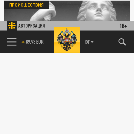
ПРОИСШЕСТВИЯ
18+
АВТОРИЗАЦИЯ
85.64 BRENT
ЮГ
В Кузбассе чиновников осудят за
халатность, повлекшую гибель людей
26 ИЮЛЯ 10:15
В Кузбассе завершили расследование
уголовное дело о халатности бывших
должностных лиц администрации
Тяжинского...
ОБЩЕСТВО