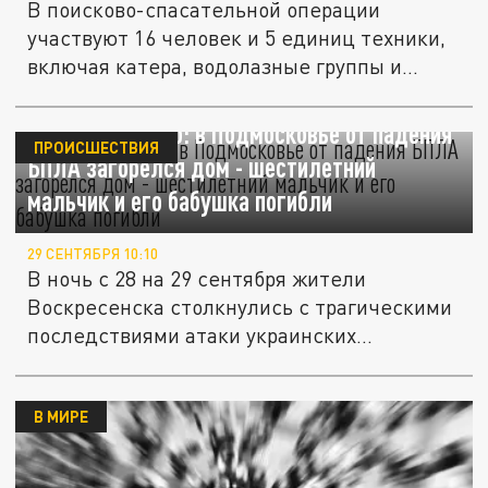
В поисково-спасательной операции
участвуют 16 человек и 5 единиц техники,
включая катера, водолазные группы и...
Сгорели заживо: в Подмосковье от падения
ПРОИСШЕСТВИЯ
БПЛА загорелся дом - шестилетний
мальчик и его бабушка погибли
29 СЕНТЯБРЯ 10:10
В ночь с 28 на 29 сентября жители
Воскресенска столкнулись с трагическими
последствиями атаки украинских...
В МИРЕ