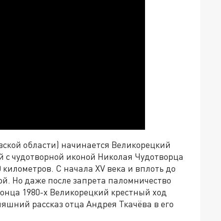
вской области) начинается Великорецкий
й с чудотворной иконой Николая Чудотворца
 километров. С начала XV века и вплоть до
ой. Но даже после запрета паломничество
конца 1980-х Великорецкий крестный ход
няшний рассказ отца Андрея Ткачёва в его