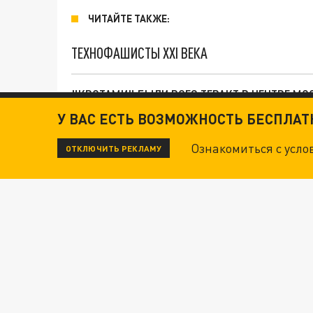
ЧИТАЙТЕ ТАКЖЕ:
ТЕХНОФАШИСТЫ XXI ВЕКА
"КРОТАМИ" БЫЛИ ВСЕ? ТЕРАКТ В ЦЕНТРЕ М
У ВАС ЕСТЬ ВОЗМОЖНОСТЬ БЕСПЛА
ДАНЯ С ДАШЕЙ СПАСЛИСЬ ОТ БОЕВИКОВ ВСУ
Ознакомиться с усл
ОТКЛЮЧИТЬ РЕКЛАМУ
ВОТ ЭТО ТРИЛЛЕР! ТАЙНА УДАРА УКРАИНЫ П
Новости СМИ2