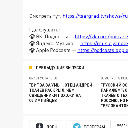
Смотреть тут:
https://tsargrad.tv/shows/ru
Где слушать:
🎧 ВК. Подкасты —
https://vk.com/podcas
🎧 Яндекс. Музыка —
https://music.yande
🎧 Apple Podcasts —
https://podcasts.app
ПРЕДЫДУЩИЕ ВЫПУСКИ
06 АВГУСТА 13:00
05 АВГУСТА 13:0
"БИТВА ЗА УМЫ": ОТЕЦ АНДРЕЙ
"РУССКИЙ ОС
ТКАЧЁВ РАСКРЫЛ, ЧЕМ
ПАРИЖЕМ": О
СВЯЩЕННИКИ ПОХОЖИ НА
ТКАЧЁВ О ТЕХ
ОЛИМПИЙЦЕВ
РОССИЮ, НО 
"РЕЛОКАНТО
Подпи
ДЗЕН
ТЕЛЕГРАМ