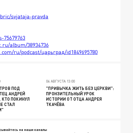
bric/svjataja-pravda
ts-75679763
x.ru/album/38934736
le.com/ru/podcast/царьград/id1849695780
0
04 АВГУСТА 13:00
ТРОВ ПОД
"ПРИВЫЧКА ЖИТЬ БЕЗ ЦЕРКВИ":
ТЕЦ АНДРЕЙ
ПРОНЗИТЕЛЬНЫЙ УРОК
, КТО ПОКИНУЛ
ИСТОРИИ ОТ ОТЦА АНДРЕЯ
НЕ СТАЛ
ТКАЧЁВА
М"
сывайтесь на наши каналы