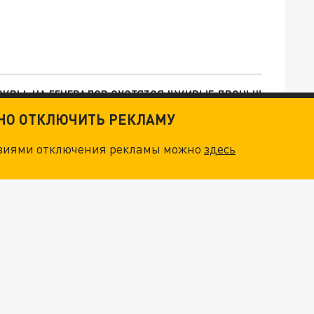
ОСКВЫ: НА ГЕНЕРАЛОВ ОХОТЯТСЯ "ЖИВЫЕ ДРОНЫ"
ТНО ОТКЛЮЧИТЬ РЕКЛАМУ
. НО БЕДЫ ДЛЯ МАЛЫШЕЙ НЕ ЗАКОНЧИЛИСЬ
овиями отключения рекламы можно
здесь
"ОЧЕНЬ ПЛОХИЕ НОВОСТИ": БОЛЬШАЯ ОШИБКА PALANTIR В РОССИИ. СТРАНЫ НАТО ВПЕРВЫЕ ЗА СВО ОСТАНОВИЛИ ПОСТАВКИ ОРУЖИЯ. ВСУ ТЕРЯЮТ ПРИГРАНИЧЬЕ?
О ИРАНСКОМУ СУДНУ НА КАСПИИ РАСКРЫТА