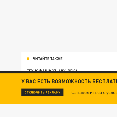
ЧИТАЙТЕ ТАКЖЕ:
ТЕХНОФАШИСТЫ XXI ВЕКА
У ВАС ЕСТЬ ВОЗМОЖНОСТЬ БЕСПЛА
"КРОТАМИ" БЫЛИ ВСЕ? ТЕРАКТ В ЦЕНТРЕ М
Ознакомиться с усл
ОТКЛЮЧИТЬ РЕКЛАМУ
ДАНЯ С ДАШЕЙ СПАСЛИСЬ ОТ БОЕВИКОВ ВСУ