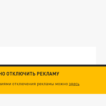
ТНО ОТКЛЮЧИТЬ РЕКЛАМУ
ОСКВЫ: НА ГЕНЕРАЛОВ ОХОТЯТСЯ "ЖИВЫЕ ДРОНЫ"
овиями отключения рекламы можно
здесь
. НО БЕДЫ ДЛЯ МАЛЫШЕЙ НЕ ЗАКОНЧИЛИСЬ