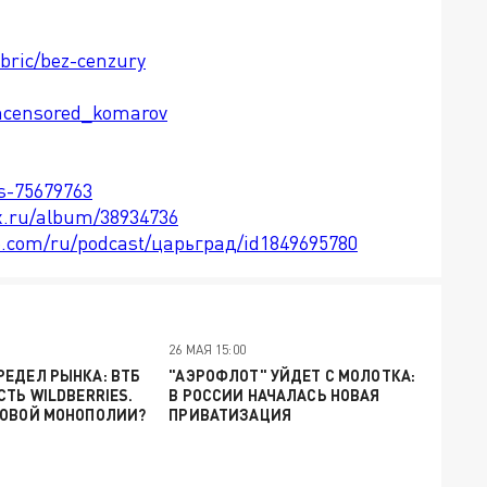
ubric/bez-cenzury
ncensored_komarov
ts-75679763
x.ru/album/38934736
le.com/ru/podcast/царьград/id1849695780
26 МАЯ 15:00
ЕДЕЛ РЫНКА: ВТБ
"АЭРОФЛОТ" УЙДЕТ С МОЛОТКА:
СТЬ WILDBERRIES.
В РОССИИ НАЧАЛАСЬ НОВАЯ
НОВОЙ МОНОПОЛИИ?
ПРИВАТИЗАЦИЯ