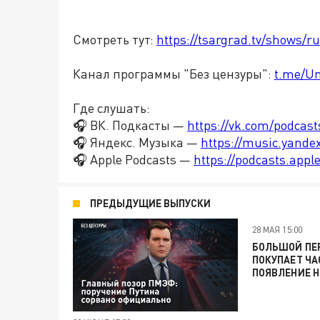
Смотреть тут:
https://tsargrad.tv/shows/r
Канал программы "Без цензуры":
t.me/U
Где слушать:
🎧 ВК. Подкасты —
https://vk.com/podcas
🎧 Яндекс. Музыка —
https://music.yande
🎧 Apple Podcasts —
https://podcasts.app
ПРЕДЫДУЩИЕ ВЫПУСКИ
28 МАЯ 15:00
БОЛЬШОЙ ПЕР
ПОКУПАЕТ ЧА
ПОЯВЛЕНИЕ 