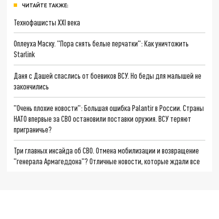
ЧИТАЙТЕ ТАКЖЕ:
Технофашисты XXI века
Оплеуха Маску. "Пора снять белые перчатки": Как уничтожить
Starlink
Даня с Дашей спаслись от боевиков ВСУ. Но беды для малышей не
закончились
"Очень плохие новости": Большая ошибка Palantir в России. Страны
НАТО впервые за СВО остановили поставки оружия. ВСУ теряют
приграничье?
Три главных инсайда об СВО. Отмена мобилизации и возвращение
"генерала Армагеддона"? Отличные новости, которые ждали все