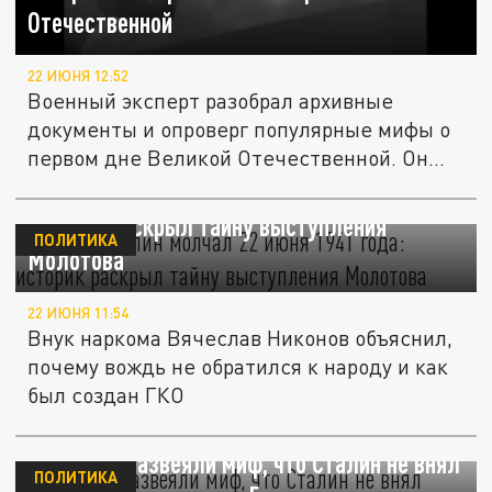
Отечественной
22 ИЮНЯ 12:52
Военный эксперт разобрал архивные
документы и опроверг популярные мифы о
первом дне Великой Отечественной. Он...
Почему Сталин молчал 22 июня 1941 года:
историк раскрыл тайну выступления
ПОЛИТИКА
Молотова
22 ИЮНЯ 11:54
Внук наркома Вячеслав Никонов объяснил,
почему вождь не обратился к народу и как
был создан ГКО
Эксперты развеяли миф, что Сталин не внял
ПОЛИТИКА