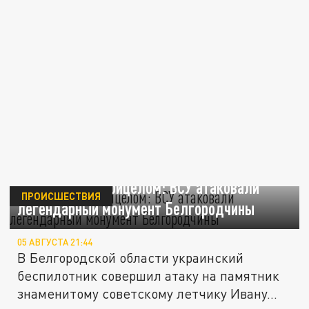
Кожедуб под прицелом: ВСУ атаковали
ПРОИСШЕСТВИЯ
легендарный монумент Белгородчины
05 АВГУСТА 21:44
В Белгородской области украинский
беспилотник совершил атаку на памятник
знаменитому советскому летчику Ивану...