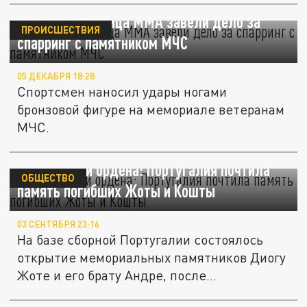
В Москве на бойца ММА завели дело за
ПРОИСШЕСТВИЯ
спарринг с памятником МЧС
05 ДЕКАБРЯ 18:28
Спортсмен наносил удары ногами
бронзовой фигуре на мемориале ветеранам
МЧС.
Памятники и ордена: Португалия почтила
ОБЩЕСТВО
память погибших Жоты и Кошты
03 СЕНТЯБРЯ 23:16
На базе сборной Португалии состоялось
открытие мемориальных памятников Диогу
Жоте и его брату Андре, после...
В Гюмри отметили 15-летие возрождения