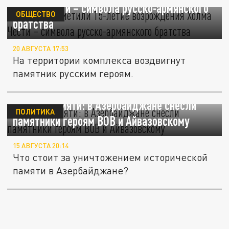
Холма Чести – символа русско-армянского
ОБЩЕСТВО
братства
20 АВГУСТА 17:53
На территории комплекса воздвигнут
памятник русским героям.
Удар по памяти: в Азербайджане снесли
ПОЛИТИКА
памятники героям ВОВ и Айвазовскому
15 АВГУСТА 20:14
Что стоит за уничтожением исторической
памяти в Азербайджане?