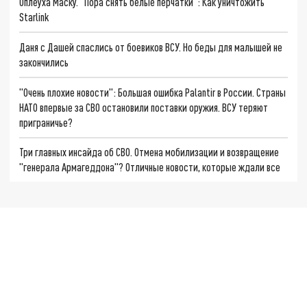
Оплеуха Маску. "Пора снять белые перчатки": Как уничтожить
Starlink
Даня с Дашей спаслись от боевиков ВСУ. Но беды для малышей не
закончились
"Очень плохие новости": Большая ошибка Palantir в России. Страны
НАТО впервые за СВО остановили поставки оружия. ВСУ теряют
приграничье?
Три главных инсайда об СВО. Отмена мобилизации и возвращение
"генерала Армагеддона"? Отличные новости, которые ждали все