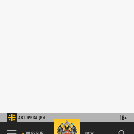
18+
АВТОРИЗАЦИЯ
89.93 EUR
ЮГ