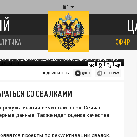
ЮГ
ИЙ
Ц
АЛИТИКА
ЭФИР
ДМИНИСТРАЦИЯ КРАСНОДАРСКОГО КРАЯ/ADMKRAI.KRASNODAR.RU
ПОДПИШИТЕСЬ:
БРАТЬСЯ СО СВАЛКАМИ
 рекультивации семи полигонов. Сейчас
рные данные. Также идет оценка качества
появятся проекты по рекультивации свалок.